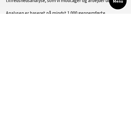
tilfredshedsanalyse, som vi modtager og arbejder ud fra.
Menu
Analysen er baseret på mindst 1.000 gennemførte
personlige interviews med Metroens passagerer, som
gennemføres hvert kvartal. Målet herfor er, at mere end
80% af de adspurgte er ’tilfredse’ eller ’meget tilfredse’.
Læs mere om
passagertilfredshed
på Metroselskabets
hjemmeside