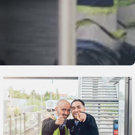
Passagertilfredshed
og
driftsstabilitet
Vi måler hele tiden vores resultater for at holde os
skarpe og fokuserede på kerneopgaven: At levere
den bedste service til passagererne i Metroen og
Hovedstadens Letbane.