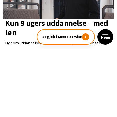
Kun 9 ugers uddannelse – med
løn
Søg job i Metro Service
Menu
Hør om uddannelsen til Letbanefører, som består af et
grundigt 9-ugers forløb, der kombinerer teori med masser
af praktisk erfaring. Du får naturligvis løn under
uddannelsen.